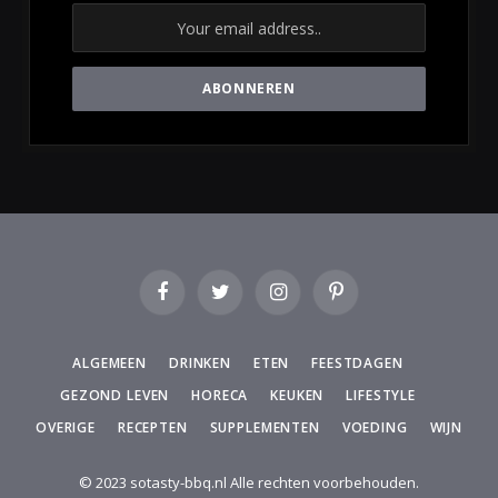
Facebook
Twitter
Instagram
Pinterest
ALGEMEEN
DRINKEN
ETEN
FEESTDAGEN
GEZOND LEVEN
HORECA
KEUKEN
LIFESTYLE
OVERIGE
RECEPTEN
SUPPLEMENTEN
VOEDING
WIJN
© 2023 sotasty-bbq.nl Alle rechten voorbehouden.