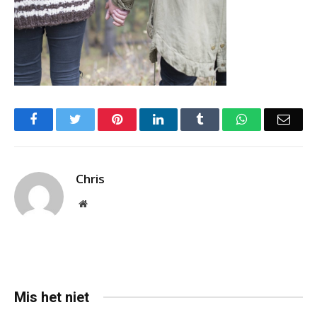
Facebook
Twitter
Pinterest
LinkedIn
Tumblr
WhatsApp
Emai
Chris
Website
Mis het niet