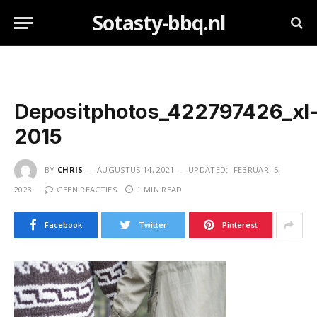
Sotasty-bbq.nl
Depositphotos_422797426_xl
2015
BY
CHRIS
AUGUSTUS 14, 2021
UPDATED:
FEBRUARI 5,
2023
GEEN REACTIES
1 MIN READ
Facebook
Twitter
Pinterest