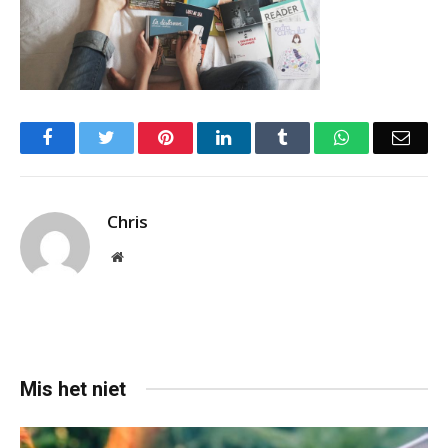
Facebook
Twitter
Pinterest
LinkedIn
Tumblr
WhatsApp
Emai
Chris
Website
Mis het niet