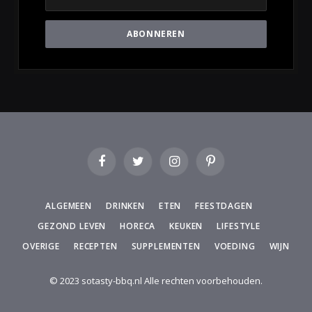
Facebook
Twitter
Instagram
Pinterest
ALGEMEEN
DRINKEN
ETEN
FEESTDAGEN
GEZOND LEVEN
HORECA
KEUKEN
LIFESTYLE
OVERIGE
RECEPTEN
SUPPLEMENTEN
VOEDING
WIJN
© 2023 sotasty-bbq.nl Alle rechten voorbehouden.