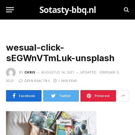
Sotasty-bbq.nl
wesual-click-
sEGWnVTmLuk-unsplash
BY
CHRIS
AUGUSTUS 14, 2021
UPDATED:
FEBRUARI 5,
2023
GEEN REACTIES
1 MIN READ
Facebook
Twitter
Pinterest